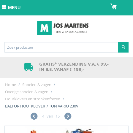
MENU
GRATIS* VERZENDING V.A. € 99,-
IN B.E. VANAF € 199,-
Home
/
Snoeien & zagen
/
Overige snoeien & zagen
/
Houtklovers en stronkenfrezen
/
BALFOR HOUTKLOVER 7 TON VARIO 230V
4
van
15