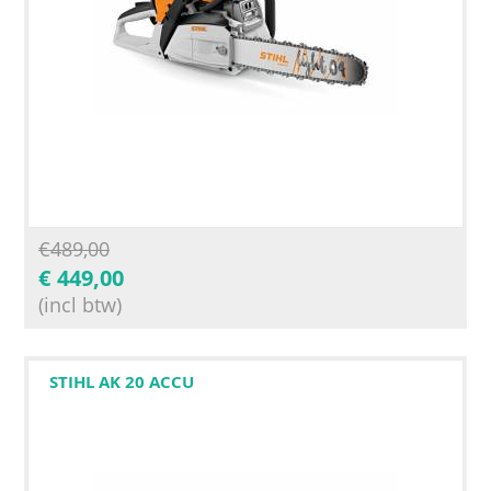
€
489,00
€
449,00
(incl btw)
STIHL AK 20 ACCU