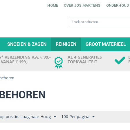
HOME
OVER JOS MARTENS
ONDERHOUD
SNOEIEN & ZAGEN
REINIGEN
GROOT MATERIEEL
* VERZENDING V.A. € 99,-
AL 4 GENERATIES
. VANAF € 199,-
TOPKWALITEIT
behoren
BEHOREN
 op positie: Laag naar Hoog
100 Per pagina