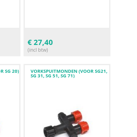
€
27,40
(incl btw)
 SG 20)
VORKSPUITMONDEN (VOOR SG21,
SG 31, SG 51, SG 71)