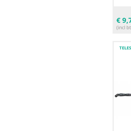
€
9,
(incl b
TELE