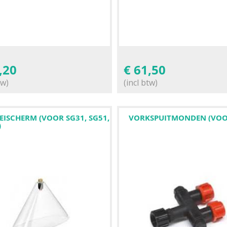
,20
€
61,50
tw)
(incl btw)
EISCHERM (VOOR SG31, SG51,
VORKSPUITMONDEN (VOOR
)