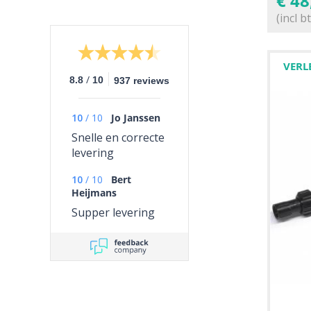
€
48
(incl b
VERL
/
8.8
10
937 reviews
10
/
10
Jo Janssen
Snelle en correcte
levering
10
/
10
Bert
Heijmans
Supper levering