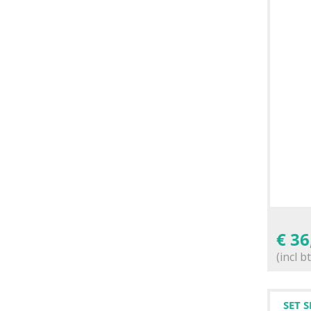
€
36
(incl b
SET 