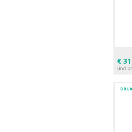
€
31
(incl b
DRUK