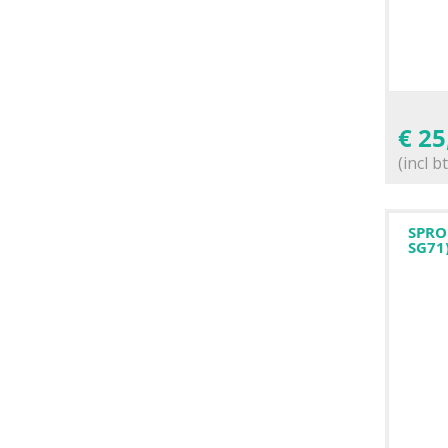
€
25
(incl b
SPRO
SG71