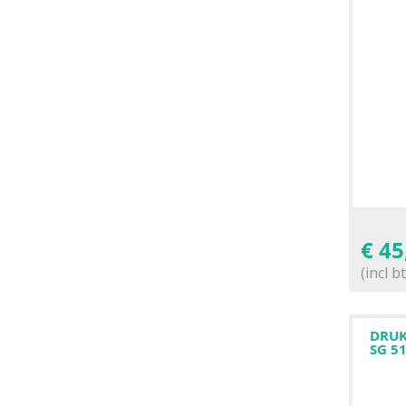
€
45
(incl b
DRUK
SG 51