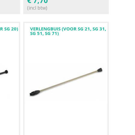
€
7,70
(incl btw)
R SG 20)
VERLENGBUIS (VOOR SG 21, SG 31,
SG 51, SG 71)