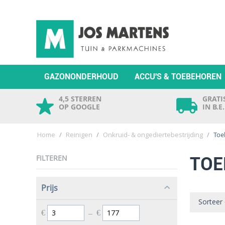
GAZONONDERHOUD
ACCU'S & TOEBEHOREN
4,5 STERREN
GRATIS
OP GOOGLE
IN B.E
Home
/
Reinigen
/
Onkruid- & ongediertebestrijding
/
Toe
FILTEREN
TOE
Prijs
Sorteer
€
–
€