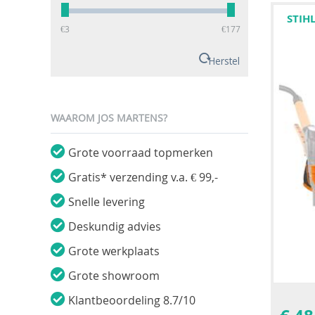
STIH
‎€
3
‎€
177
Herstel
WAAROM JOS MARTENS?
Grote voorraad topmerken
Gratis* verzending v.a. € 99,-
Snelle levering
Deskundig advies
Grote werkplaats
Grote showroom
Klantbeoordeling 8.7/10