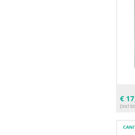
€
17
(incl b
CANI