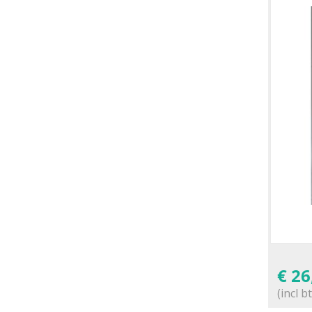
€
26
(incl b