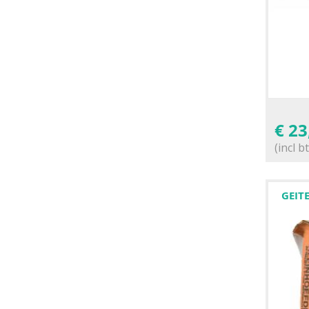
snel geholpen en
product snel
geleverd
€
23
(incl b
GEIT