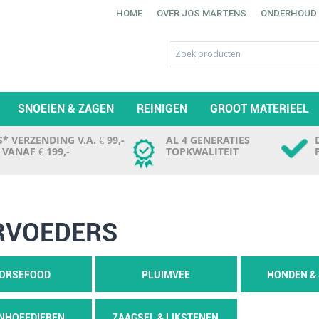
HOME
OVER JOS MARTENS
ONDERHOUD
SNOEIEN & ZAGEN
REINIGEN
GROOT MATERIEEL
* VERZENDING V.A. € 99,-
AL 4 GENERATIES
. VANAF € 199,-
TOPKWALITEIT
RVOEDERS
ORSEFOOD
PLUIMVEE
HONDEN &
INHOEFDIEREN
ZAAGSEL & LIKSTENEN