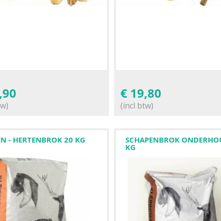
,90
€
19,80
tw)
(incl btw)
EN - HERTENBROK 20 KG
SCHAPENBROK ONDERHO
KG