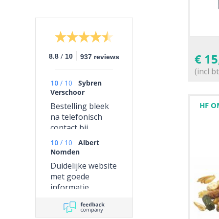
€
15
/
8.8
10
937 reviews
(incl b
10
/
10
Sybren
Verschoor
HF O
Bestelling bleek
na telefonisch
contact bij
Martens in
10
/
10
Albert
verkeerde
Nomden
postvak terecht te
Duidelijke website
zijn gekomen .
met goede
Gebeld dat
informatie
levering nog niet
binnen was en
daarna keurig en