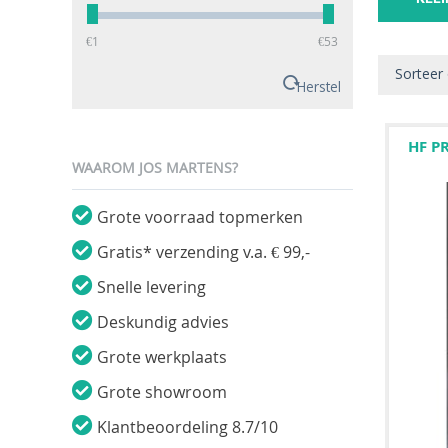
‎€
1
‎€
53
Sorteer
Herstel
HF P
WAAROM JOS MARTENS?
Grote voorraad topmerken
Gratis* verzending v.a. € 99,-
Snelle levering
Deskundig advies
Grote werkplaats
Grote showroom
Klantbeoordeling 8.7/10