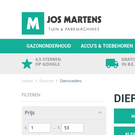
GAZONONDERHOUD
ACCU'S & TOEBEHOREN
4,5 STERREN
GRATIS
OP GOOGLE
IN B.E
Home
/
Diverse
/
Diervoeders
FILTEREN
DIE
Prijs
H
€
–
€
KLE