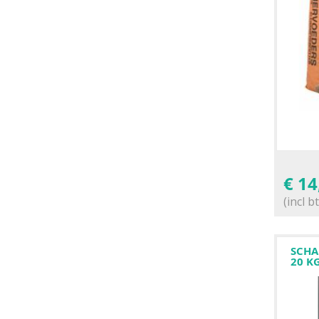
€
14
(incl b
SCHA
20 K