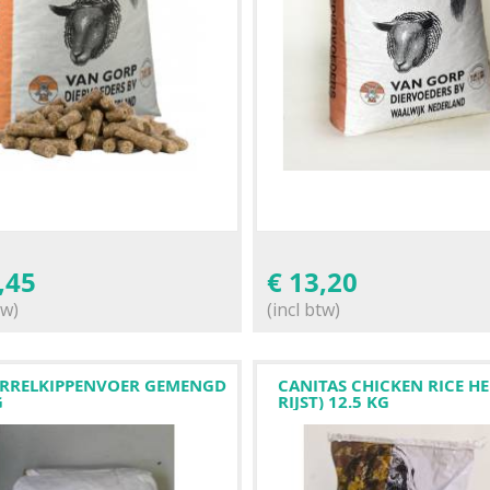
,45
€
13,20
tw)
(incl btw)
RRELKIPPENVOER GEMENGD
CANITAS CHICKEN RICE HE 
G
RIJST) 12.5 KG