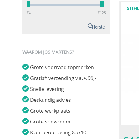
STIH
‎€
4
‎€
125
Herstel
WAAROM JOS MARTENS?
Grote voorraad topmerken
Gratis* verzending v.a. € 99,-
Snelle levering
Deskundig advies
Grote werkplaats
Grote showroom
Klantbeoordeling 8.7/10