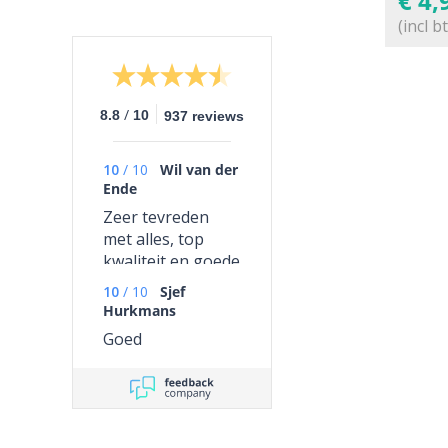
€
4,
(incl b
/
8.8
10
937 reviews
10
/
10
Wil van der
Ende
Zeer tevreden
met alles, top
kwaliteit en goede
service
10
/
10
Sjef
Hurkmans
Goed