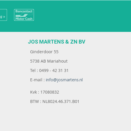
JOS MARTENS & ZN BV
Ginderdoor 55
5738 AB Mariahout
Tel : 0499 - 42 31 31
E-mail :
info@josmartens.nl
Kvk : 17080832
BTW : NL8024.46.371.B01