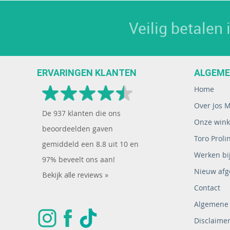
Veilig betalen
ERVARINGEN KLANTEN
ALGEM
Home
Over Jos 
De
937
klanten die ons
Onze wink
beoordeelden gaven
Toro Proli
gemiddeld een
8.8
uit
10
en
Werken bij
97% beveelt ons aan!
Nieuw afg
Bekijk alle reviews »
Contact
Algemene
Disclaime