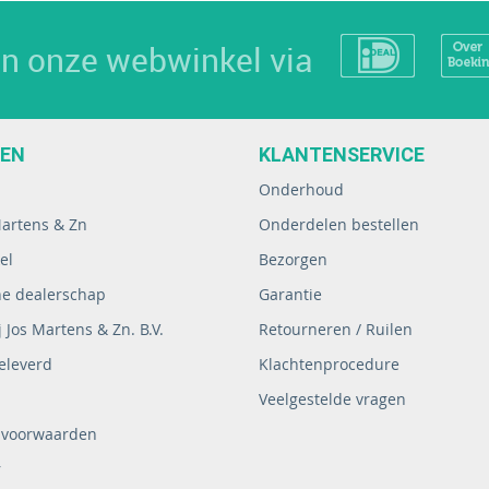
 in onze webwinkel via
EEN
KLANTENSERVICE
Onderhoud
Martens & Zn
Onderdelen bestellen
el
Bezorgen
ne dealerschap
Garantie
 Jos Martens & Zn. B.V.
Retourneren / Ruilen
eleverd
Klachtenprocedure
Veelgestelde vragen
 voorwaarden
r