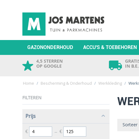
GAZONONDERHOUD
ACCU'S & TOEBEHOREN
4,5 STERREN
GRATIS
OP GOOGLE
IN B.E
Home
/
Bescherming & Onderhoud
/
Werkkleding
/
Werk
FILTEREN
WE
Prijs
Sorteer
€
–
€