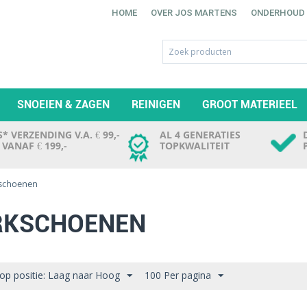
HOME
OVER JOS MARTENS
ONDERHOUD
SNOEIEN & ZAGEN
REINIGEN
GROOT MATERIEEL
* VERZENDING V.A. € 99,-
AL 4 GENERATIES
. VANAF € 199,-
TOPKWALITEIT
schoenen
RKSCHOENEN
 op positie: Laag naar Hoog
100 Per pagina