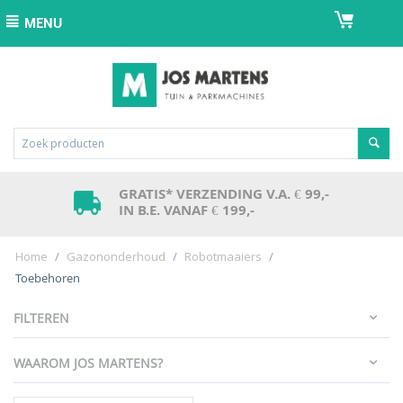
MENU
GRATIS* VERZENDING V.A. € 99,-
IN B.E. VANAF € 199,-
Home
/
Gazononderhoud
/
Robotmaaiers
/
Toebehoren
FILTEREN
WAAROM JOS MARTENS?