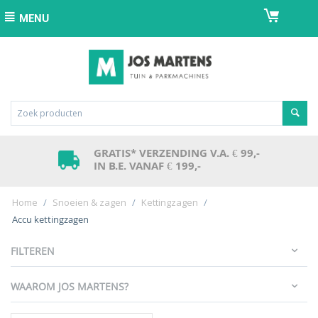
MENU
GRATIS* VERZENDING V.A. € 99,-
IN B.E. VANAF € 199,-
Home
/
Snoeien & zagen
/
Kettingzagen
/
Accu kettingzagen
FILTEREN
WAAROM JOS MARTENS?