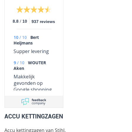
/
8.8
10
937 reviews
10
/
10
Bert
Heijmans
Supper levering
9
/
10
WOUTER
Aken
Makkelijk
gevonden op
Google shopping
ACCU KETTINGZAGEN
Accu kettingzagen van Stihl.