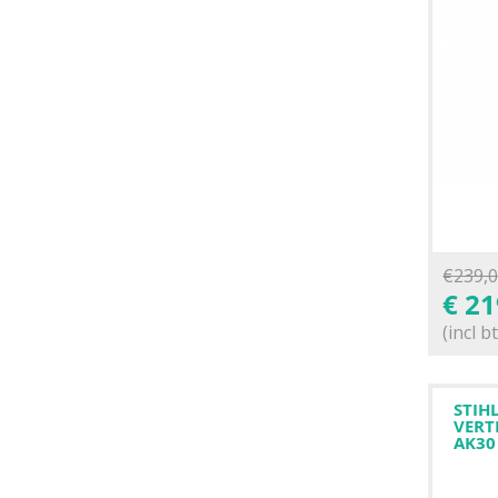
€
239,
€
21
(incl b
STIH
VERT
AK30