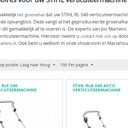
akkelijk
dat uw STIHL RL 540 verticuteermachi
het groenafval
nde opvangbox. Deze vangt al het geproduceerde groenafval 
dit gemakkelijk af te voeren is. De experts van Jos Marten
erticuteermachine. Hiervoor neemt u
door
contact met ons op
. Ook bent u welkom in onze showroom in Mariahou
artens.nl
 op positie: Laag naar Hoog
100 Per pagina
 RLE 240
STIHL RLA 240 ACCU
ICUTEERMACHINE
VERTICUTEERMACHINE