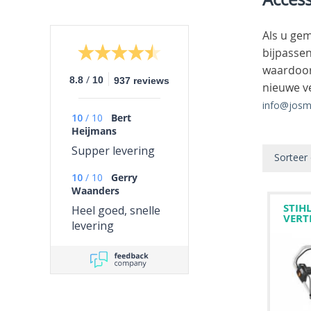
Als u gem
bijpasse
waardoor 
/
8.8
10
937 reviews
nieuwe v
info@josm
10
/
10
Bert
Heijmans
Supper levering
Sorteer
10
/
10
Gerry
Waanders
STIHL
Heel goed, snelle
VERT
levering