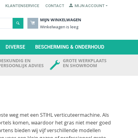
KLANTENSERVICE
CONTACT
MIJN ACCOUNT
MIJN WINKELWAGEN
Winkelwagen is leeg
DIVERSE
BESCHERMING & ONDERHOUD
DESKUNDIG EN
GROTE WERKPLAATS
PERSOONLIJK ADVIES
EN SHOWROOM
beste weg met een STIHL verticuteermachine. Als
 wortels komen, waardoor het gras niet meer goed
rtens bieden wij vijf verschillende modellen
n voor een klein gazon of professioneel grote