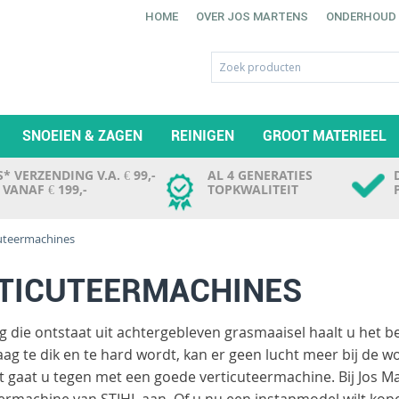
HOME
OVER JOS MARTENS
ONDERHOUD
SNOEIEN & ZAGEN
REINIGEN
GROOT MATERIEEL
* VERZENDING V.A. € 99,-
AL 4 GENERATIES
. VANAF € 199,-
TOPKWALITEIT
uteermachines
TICUTEERMACHINES
ag die ontstaat uit achtergebleven grasmaaisel haalt u het 
laag te dik en te hard wordt, kan er geen lucht meer bij de
it gaat u tegen met een goede verticuteermachine. Bij Jos Ma
ermachine van STIHL aan. Of u nu een instapmodel wilt kope