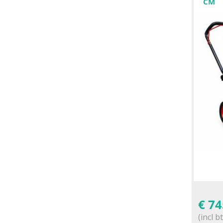
CM
€
74
(incl b