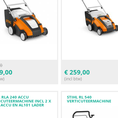
00
9,00
€
259,00
tw)
(incl btw)
L RLA 240 ACCU
STIHL RL 540
ICUTEERMACHINE INCL 2 X
VERTICUTEERMACHINE
 ACCU EN AL101 LADER