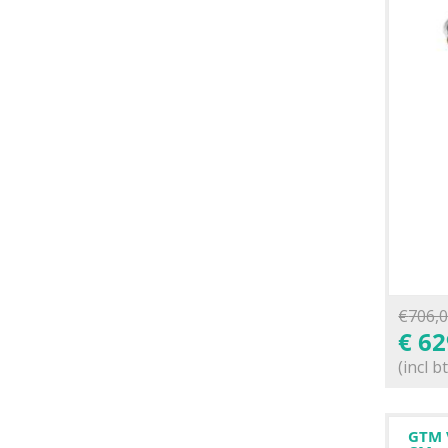
€
706,
€
62
(incl b
GTM 