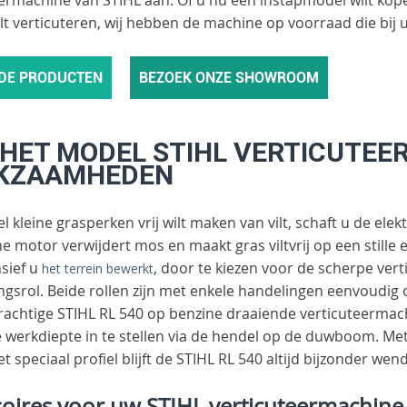
ilt verticuteren, wij hebben de machine op voorraad die bi
 DE PRODUCTEN
BEZOEK ONZE SHOWROOM
 HET MODEL STIHL VERTICUTE
KZAAMHEDEN
el kleine grasperken vrij wilt maken van vilt, schaft u de el
he motor verwijdert mos en maakt gras viltvrij op een stille e
sief u
, door te kiezen voor de scherpe ver
het terrein bewerkt
ngsrol. Beide rollen zijn met enkele handelingen eenvoudig
krachtige STIHL RL 540 op benzine draaiende verticuteermac
 werkdiepte in te stellen via de hendel op de duwboom. Me
t speciaal profiel blijft de STIHL RL 540 altijd bijzonder we
soires voor uw STIHL verticuteermachine