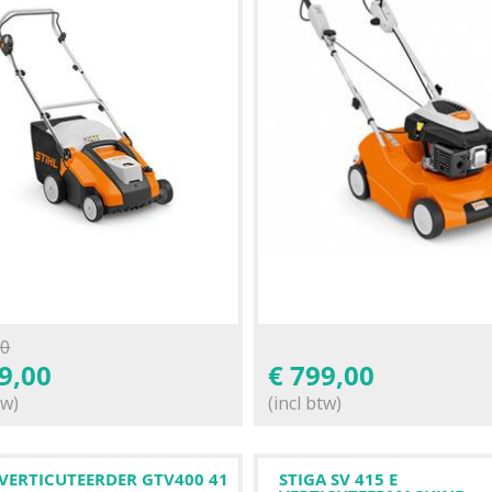
00
9,00
€
799,00
tw)
(incl btw)
VERTICUTEERDER GTV400 41
STIGA SV 415 E