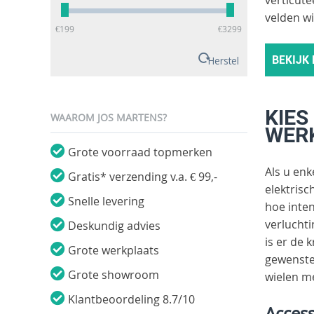
velden w
‎€
199
‎€
3299
BEKIJK
Herstel
KIES
WAAROM JOS MARTENS?
WER
Grote voorraad topmerken
Als u enk
Gratis* verzending v.a. € 99,-
elektrisc
Snelle levering
hoe inten
verluchti
Deskundig advies
is er de 
Grote werkplaats
gewenste
Grote showroom
wielen me
Klantbeoordeling 8.7/10
Acces