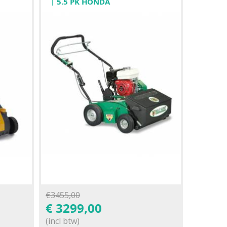
| 5.5 PK HONDA
€
3455,00
€
3299,00
(incl btw)