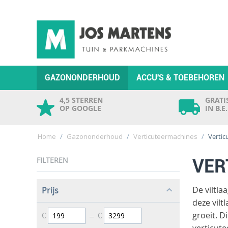
GAZONONDERHOUD
ACCU'S & TOEBEHOREN
4,5 STERREN
GRATIS
OP GOOGLE
IN B.E
Home
/
Gazononderhoud
/
Verticuteermachines
/
Vertic
FILTEREN
VER
De viltla
Prijs
deze vilt
groeit. D
€
–
€
verticute