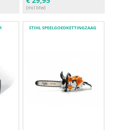
€
29,95
(incl btw)
R
STIHL SPEELGOEDKETTINGZAAG