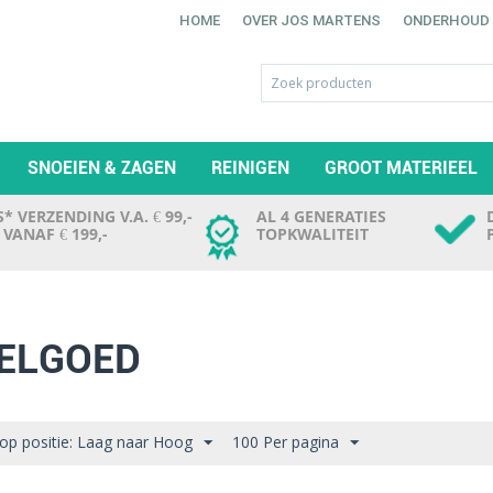
HOME
OVER JOS MARTENS
ONDERHOUD
SNOEIEN & ZAGEN
REINIGEN
GROOT MATERIEEL
* VERZENDING V.A. € 99,-
AL 4 GENERATIES
. VANAF € 199,-
TOPKWALITEIT
ELGOED
 op positie: Laag naar Hoog
100 Per pagina