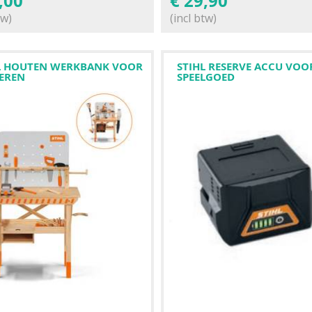
,00
€
29,90
tw)
(incl btw)
L HOUTEN WERKBANK VOOR
STIHL RESERVE ACCU VOO
EREN
SPEELGOED