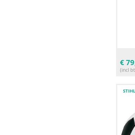
€
79
(incl b
STIH