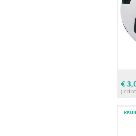
€
3,
(incl b
KRUI