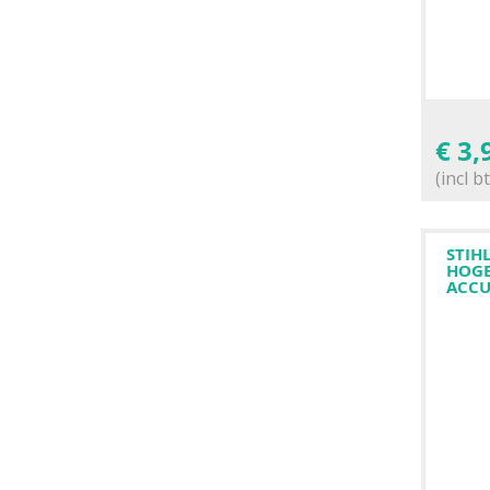
€
3,
(incl b
STIH
HOGE
ACC