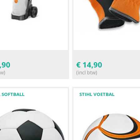
,90
€
14,90
tw)
(incl btw)
L SOFTBALL
STIHL VOETBAL