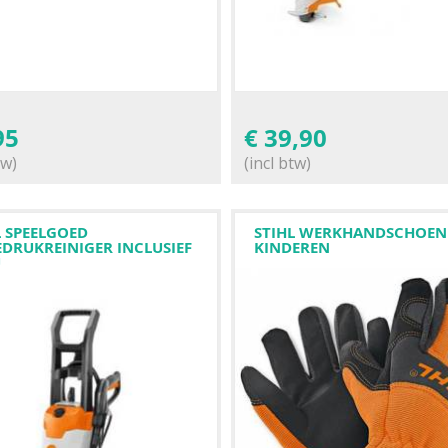
95
€
39,90
tw)
(incl btw)
L SPEELGOED
STIHL WERKHANDSCHOEN
DRUKREINIGER INCLUSIEF
KINDEREN
U