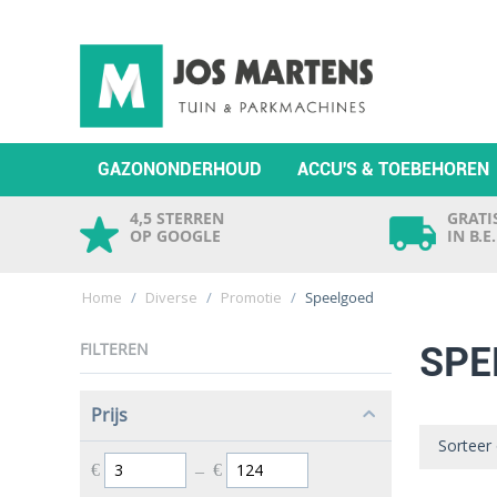
GAZONONDERHOUD
ACCU'S & TOEBEHOREN
4,5 STERREN
GRATIS
OP GOOGLE
IN B.E
Home
/
Diverse
/
Promotie
/
Speelgoed
FILTEREN
SPE
Prijs
Sorteer
€
–
€