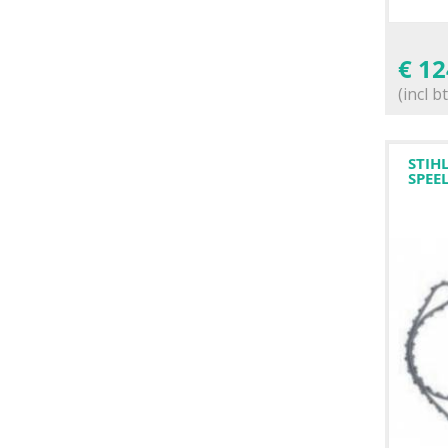
meteen
verzonden.
€
12
(incl b
STIH
SPEE