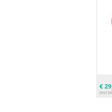
€
29
(incl b