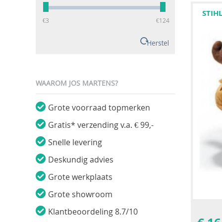
STIH
‎€
3
‎€
124
Herstel
WAAROM JOS MARTENS?
Grote voorraad topmerken
Gratis* verzending v.a. € 99,-
Snelle levering
Deskundig advies
Grote werkplaats
Grote showroom
Klantbeoordeling 8.7/10