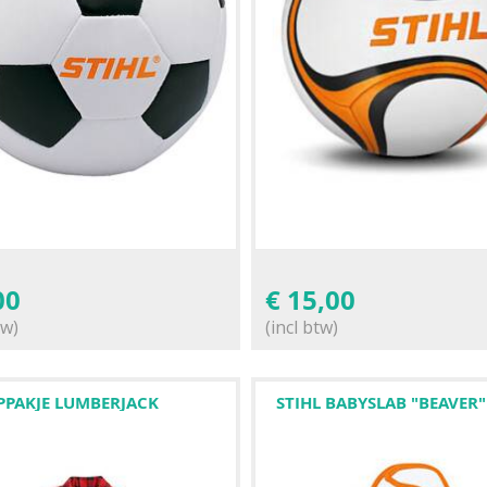
00
€
15,00
tw)
(incl btw)
PPAKJE LUMBERJACK
STIHL BABYSLAB "BEAVER"