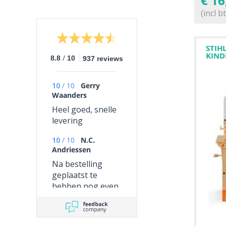
€
16
(incl b
STIH
KIND
/
8.8
10
937 reviews
10
/
10
Gerry
Waanders
Heel goed, snelle
levering
10
/
10
N.C.
Andriessen
Na bestelling
geplaatst te
hebben nog even
geïnformeerd
naar de levering
en is daarna