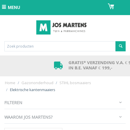
MENU
GRATIS* VERZENDING V.A. € 99,-
IN B.E. VANAF € 199,-
Home
/
Gazononderhoud
/
STIHL bosmaaiers
/
Elektrische kantenmaaiers
FILTEREN
WAAROM JOS MARTENS?