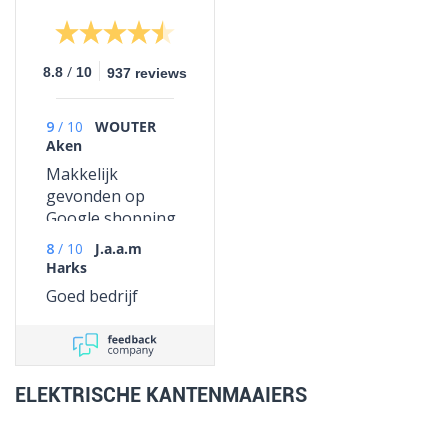
/
8.8
10
937 reviews
9
/
10
WOUTER
Aken
Makkelijk
gevonden op
Google shopping
8
/
10
J.a.a.m
Harks
Goed bedrijf
ELEKTRISCHE KANTENMAAIERS