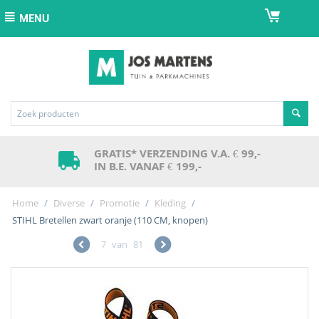
MENU
GRATIS* VERZENDING V.A. € 99,-
IN B.E. VANAF € 199,-
Home
/
Diverse
/
Promotie
/
Kleding
/
STIHL Bretellen zwart oranje (110 CM, knopen)
7
van
81