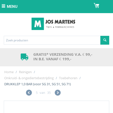
MENU
GRATIS* VERZENDING V.A. € 99,-
IN B.E. VANAF € 199,-
Home
/
Reinigen
/
Onkruid- & ongediertebestrijding
/
Toebehoren
/
DRUKKLEP 1,0 BAR (voor SG 31, SG 51, SG 71)
5
van
35