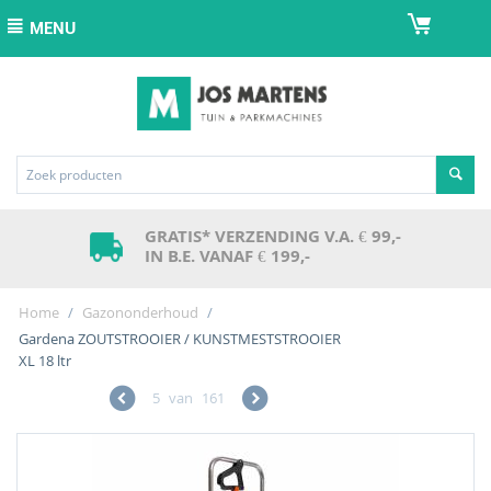
MENU
GRATIS* VERZENDING V.A. € 99,-
IN B.E. VANAF € 199,-
Home
/
Gazononderhoud
/
Gardena ZOUTSTROOIER / KUNSTMESTSTROOIER
XL 18 ltr
5
van
161