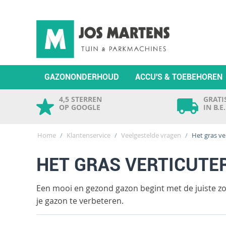
GAZONONDERHOUD
ACCU'S & TOEBEHOREN
4,5 STERREN
GRATIS
OP GOOGLE
IN B.E
Home
/
Klantenservice
/
Veelgestelde vragen
/
Het gras ve
HET GRAS VERTICUTE
Een mooi en gezond gazon begint met de juiste zo
je gazon te verbeteren.