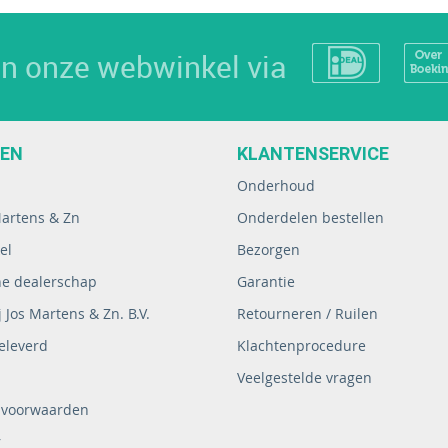
 in onze webwinkel via
EEN
KLANTENSERVICE
Onderhoud
Martens & Zn
Onderdelen bestellen
el
Bezorgen
ne dealerschap
Garantie
 Jos Martens & Zn. B.V.
Retourneren / Ruilen
eleverd
Klachtenprocedure
Veelgestelde vragen
 voorwaarden
r