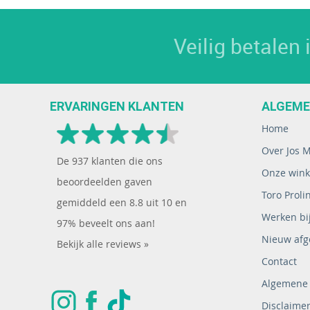
Veilig betalen
ERVARINGEN KLANTEN
ALGEM
Home
Over Jos 
De
937
klanten die ons
Onze wink
beoordeelden gaven
Toro Proli
gemiddeld een
8.8
uit
10
en
Werken bij
97% beveelt ons aan!
Nieuw afg
Bekijk alle reviews »
Contact
Algemene
Disclaime