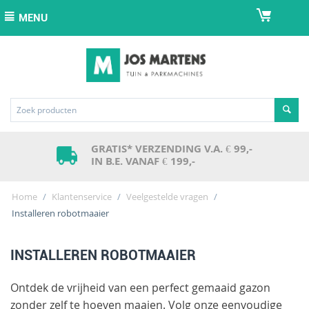
MENU
GRATIS* VERZENDING V.A. € 99,-
IN B.E. VANAF € 199,-
Home
/
Klantenservice
/
Veelgestelde vragen
/
Installeren robotmaaier
INSTALLEREN ROBOTMAAIER
Ontdek de vrijheid van een perfect gemaaid gazon
zonder zelf te hoeven maaien. Volg onze eenvoudige