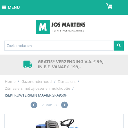
MENU
GRATIS* VERZENDING V.A. € 99,-
IN B.E. VANAF € 199,-
Home
/
Gazononderhoud
/
Zitmaaiers
/
Zitmaaiers met zijlosser en mulchoptie
/
ISEKI RUWTERREIN MAAIER SRA950F
2
van
8