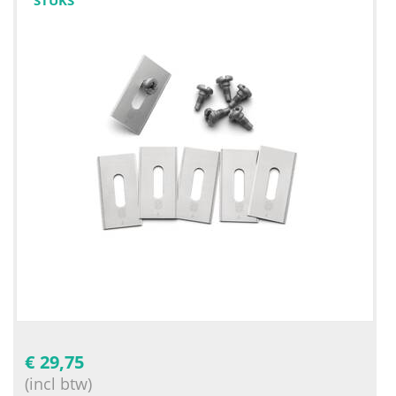
€
29,75
(incl btw)