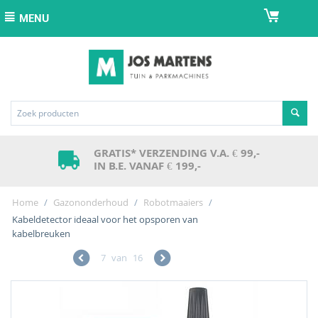
MENU
GRATIS* VERZENDING V.A. € 99,-
IN B.E. VANAF € 199,-
Home
/
Gazononderhoud
/
Robotmaaiers
/
Kabeldetector ideaal voor het opsporen van
kabelbreuken
7
van
16