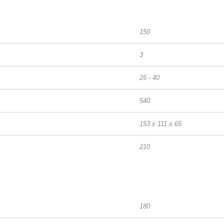
150
3
25 - 40
540
153 x 111 x 65
210
180