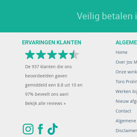
Veilig betalen
ERVARINGEN KLANTEN
ALGEM
Home
Over Jos 
De
937
klanten die ons
Onze wink
beoordeelden gaven
Toro Proli
gemiddeld een
8.8
uit
10
en
Werken bij
97% beveelt ons aan!
Nieuw afg
Bekijk alle reviews »
Contact
Algemene
Disclaime