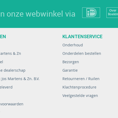
 in onze webwinkel via
EEN
KLANTENSERVICE
Onderhoud
Martens & Zn
Onderdelen bestellen
el
Bezorgen
ne dealerschap
Garantie
 Jos Martens & Zn. B.V.
Retourneren / Ruilen
eleverd
Klachtenprocedure
Veelgestelde vragen
 voorwaarden
r