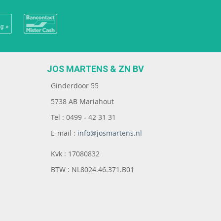
JOS MARTENS & ZN BV
Ginderdoor 55
5738 AB Mariahout
Tel : 0499 - 42 31 31
E-mail :
info@josmartens.nl
Kvk : 17080832
BTW : NL8024.46.371.B01