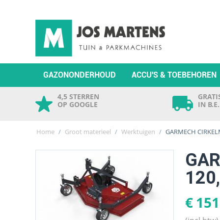
GAZONONDERHOUD
ACCU'S & TOEBEHOREN
4,5 STERREN
GRATIS
OP GOOGLE
IN B.E
Home
/
Groot materieel
/
Werktuigen
/
GARMECH CIRKELMA
GAR
120
€
151