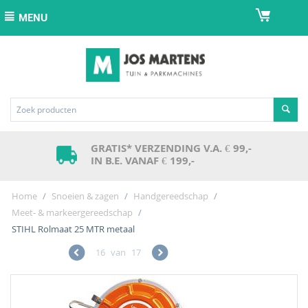
MENU
GRATIS* VERZENDING V.A. € 99,-
IN B.E. VANAF € 199,-
Home
/
Snoeien & zagen
/
Handgereedschap
/
Meet- & markeergereedschap
/
STIHL Rolmaat 25 MTR metaal
16
van
17