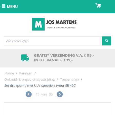
MENU
GRATIS* VERZENDING V.A. € 99,-
IN B.E. VANAF € 199,-
Home
/
Reinigen
/
Onkruid- & ongediertebestrijding
/
Toebehoren
/
Set drukpomp met ULV-sproeiers (voor SR 420)
15
van
35