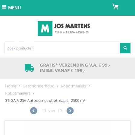
MENU
GRATIS* VERZENDING V.A. € 99,-
IN B.E. VANAF € 199,-
Home
/
Gazononderhoud
/
Robotmaaiers
/
Robotmaaiers
/
STIGA A 25v Autonome robotmaaier 2500 m²
13
van
19