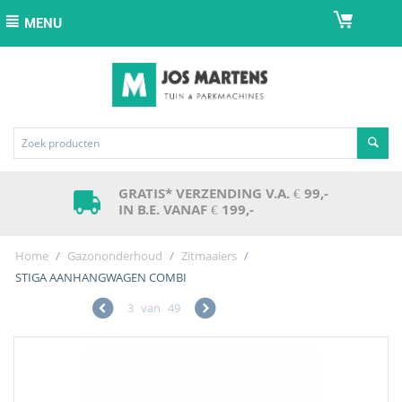
MENU
GRATIS* VERZENDING V.A. € 99,-
IN B.E. VANAF € 199,-
Home
/
Gazononderhoud
/
Zitmaaiers
/
STIGA AANHANGWAGEN COMBI
3
van
49