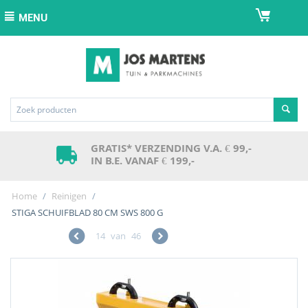
MENU
GRATIS* VERZENDING V.A. € 99,-
IN B.E. VANAF € 199,-
Home
/
Reinigen
/
STIGA SCHUIFBLAD 80 CM SWS 800 G
14
van
46