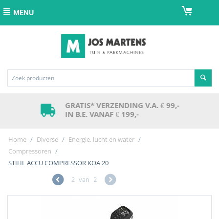
MENU
GRATIS* VERZENDING V.A. € 99,-
IN B.E. VANAF € 199,-
Home
/
Diverse
/
Energie, lucht en water
/
Compressoren
/
STIHL ACCU COMPRESSOR KOA 20
2
van
2