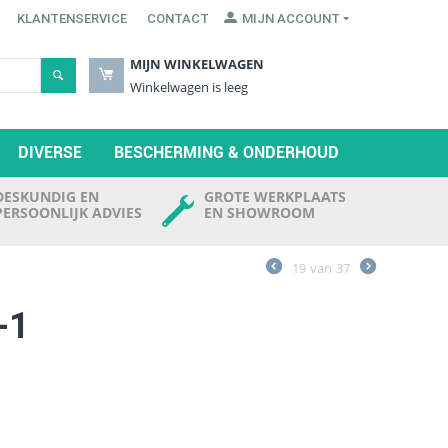
KLANTENSERVICE
CONTACT
MIJN ACCOUNT
MIJN WINKELWAGEN
Winkelwagen is leeg
DIVERSE
BESCHERMING & ONDERHOUD
DESKUNDIG EN
GROTE WERKPLAATS
PERSOONLIJK ADVIES
EN SHOWROOM
19
van
37
-1