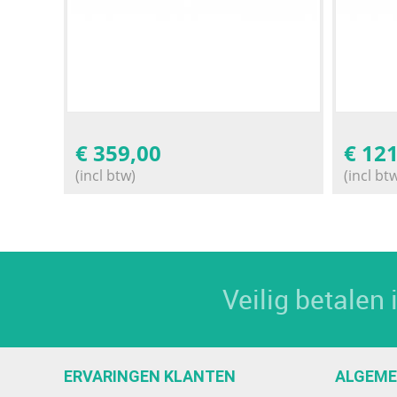
€
359,00
€
121
(incl btw)
(incl bt
Veilig betalen
ERVARINGEN KLANTEN
ALGEM