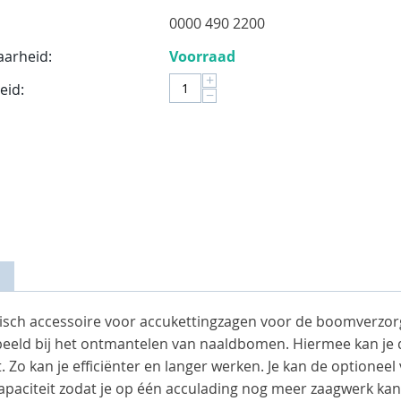
0000 490 2200
aarheid:
Voorraad
+
eid:
−
sch accessoire voor accukettingzagen voor de boomverzorging.
beeld bij het ontmantelen van naaldbomen. Hiermee kan je d
 Zo kan je efficiënter en langer werken. Je kan de optioneel
capaciteit zodat je op één acculading nog meer zaagwerk ka