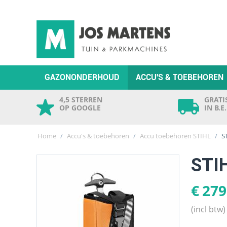
GAZONONDERHOUD
ACCU'S & TOEBEHOREN
4,5 STERREN
GRATIS
OP GOOGLE
IN B.E
Home
/
Accu's & toebehoren
/
Accu toebehoren STIHL
/
S
STI
€
279
(incl btw)