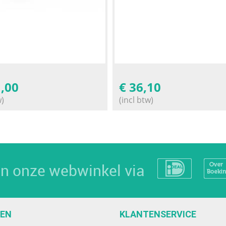
,00
€
36,10
w)
(incl btw)
 in onze webwinkel via
EEN
KLANTENSERVICE