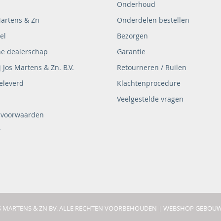
Onderhoud
Martens & Zn
Onderdelen bestellen
el
Bezorgen
ne dealerschap
Garantie
 Jos Martens & Zn. B.V.
Retourneren / Ruilen
eleverd
Klachtenprocedure
Veelgestelde vragen
 voorwaarden
r
OS MARTENS & ZN BV. ALLE RECHTEN VOORBEHOUDEN |
WEBSHOP GEBOUW