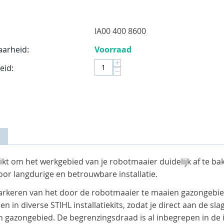
IA00 400 8600
aarheid:
Voorraad
+
eid:
−
kt om het werkgebied van je robotmaaier duidelijk af te ba
oor langdurige en betrouwbare installatie.
rkeren van het door de robotmaaier te maaien gazongebied
n in diverse STIHL installatiekits, zodat je direct aan de sla
azongebied. De begrenzingsdraad is al inbegrepen in de ins