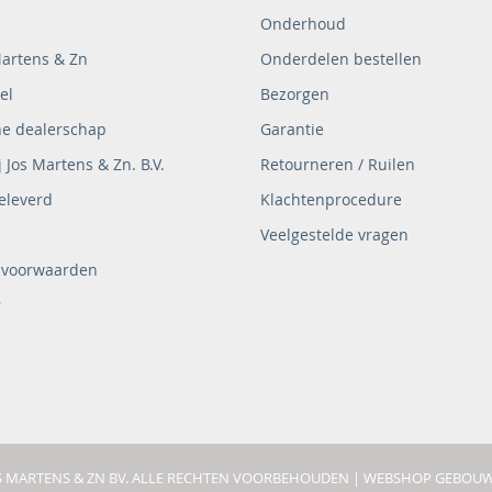
Onderhoud
Martens & Zn
Onderdelen bestellen
el
Bezorgen
ne dealerschap
Garantie
 Jos Martens & Zn. B.V.
Retourneren / Ruilen
eleverd
Klachtenprocedure
Veelgestelde vragen
 voorwaarden
r
OS MARTENS & ZN BV. ALLE RECHTEN VOORBEHOUDEN |
WEBSHOP GEBOUW