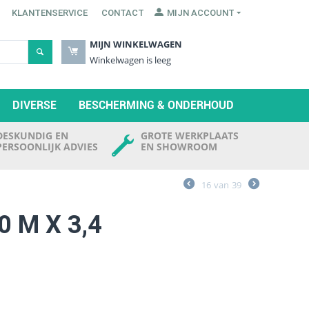
KLANTENSERVICE
CONTACT
MIJN ACCOUNT
MIJN WINKELWAGEN
Winkelwagen is leeg
DIVERSE
BESCHERMING & ONDERHOUD
DESKUNDIG EN
GROTE WERKPLAATS
PERSOONLIJK ADVIES
EN SHOWROOM
16
van
39
 M X 3,4