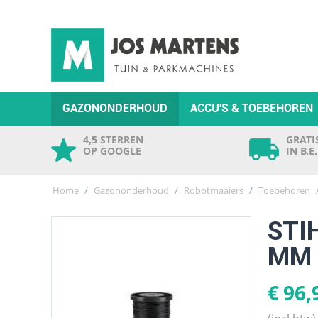
GAZONONDERHOUD
ACCU'S & TOEBEHOREN
4,5 STERREN
GRATIS
OP GOOGLE
IN B.E
Home
/
Gazononderhoud
/
Robotmaaiers
/
Toebehoren
STI
MM
€
96,