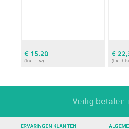
€
15,20
€
22,
(incl btw)
(incl bt
Veilig betalen
ERVARINGEN KLANTEN
ALGEM