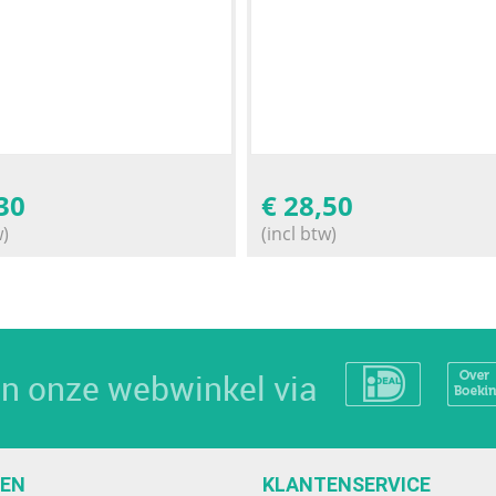
30
€
28,50
w)
(incl btw)
 in onze webwinkel via
EEN
KLANTENSERVICE