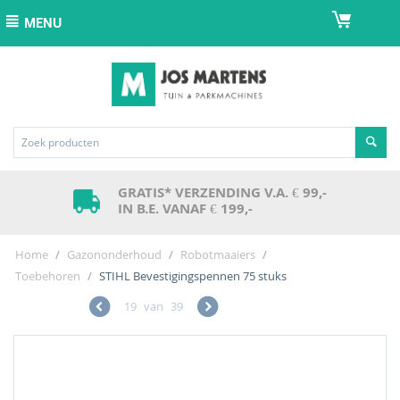
MENU
GRATIS* VERZENDING V.A. € 99,-
IN B.E. VANAF € 199,-
Home
/
Gazononderhoud
/
Robotmaaiers
/
Toebehoren
/
STIHL Bevestigingspennen 75 stuks
19
van
39