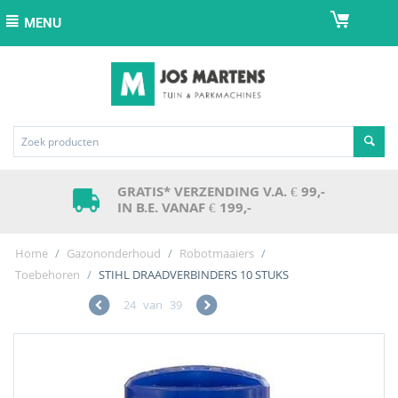
MENU
GRATIS* VERZENDING V.A. € 99,-
IN B.E. VANAF € 199,-
Home
/
Gazononderhoud
/
Robotmaaiers
/
Toebehoren
/
STIHL DRAADVERBINDERS 10 STUKS
24
van
39