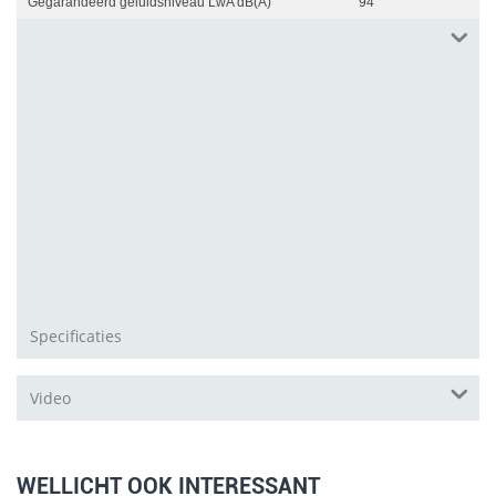
Gegarandeerd geluidsniveau LwA dB(A)
94
Gemeten geluidsdrukniveau LpA dB(A)
87
Gewicht kg
23
Max. dikte takken mm
tot 35
Nominaal toerental snijgereedschap U/min
40
Nominaal vermogen W
2.300
Nominale spanning V
230
Onzekerheidsfactor geluidsdrukniveau KpA dB(A)
3
Specificaties
Video
WELLICHT OOK INTERESSANT