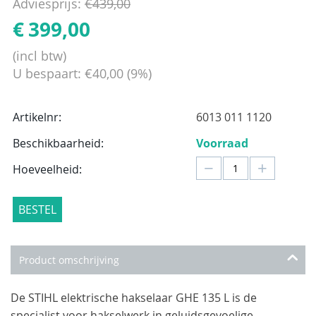
Adviesprijs:
€
439,00
€
399,00
(incl btw)
U bespaart:
€
40,00
(
9
%)
Artikelnr:
6013 011 1120
Beschikbaarheid:
Voorraad
−
+
Hoeveelheid:
BESTEL
Product omschrijving
De STIHL elektrische hakselaar GHE 135 L is de
specialist voor hakselwerk in geluidsgevoelige