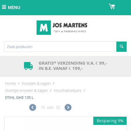
MENU
GRATIS* VERZENDING V.A. € 99,-
IN B.E. VANAF € 199,-
Home
/
Snoeien & zagen
/
Overige snoeien & zagen
/
Houthakselaars
/
STIHL GHE 135 L
15
van
25
Besparing 9%