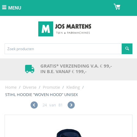
MENU
GRATIS* VERZENDING V.A. € 99,-
IN B.E. VANAF € 199,-
Home
/
Diverse
/
Promotie
/
Kleding
/
STIHL HOODIE "WOVEN HOOD" UNISEX
24
van
81