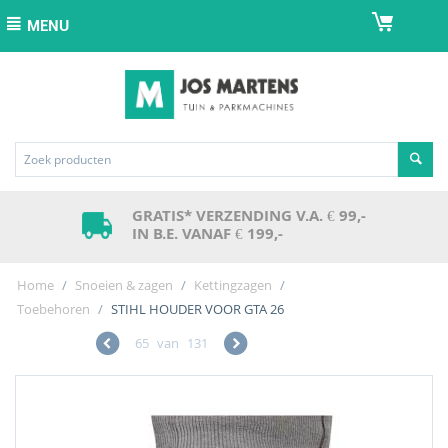
MENU
GRATIS* VERZENDING V.A. € 99,-
IN B.E. VANAF € 199,-
Home
/
Snoeien & zagen
/
Kettingzagen
/
Toebehoren
/
STIHL HOUDER VOOR GTA 26
65
van
131