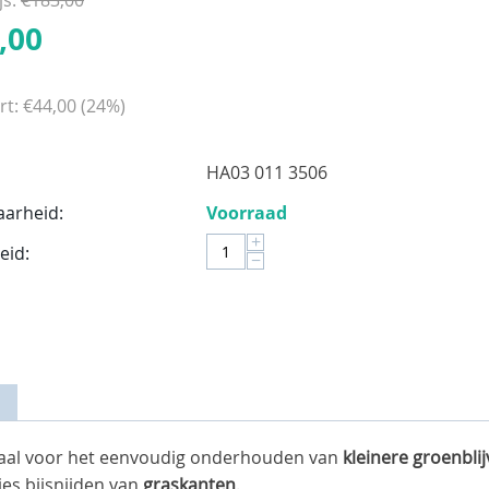
,00
rt:
€
44,00
(
24
%)
HA03 011 3506
aarheid:
Voorraad
+
eid:
−
eaal voor het eenvoudig onderhouden van
kleinere groenbl
jes bijsnijden van
graskanten
.