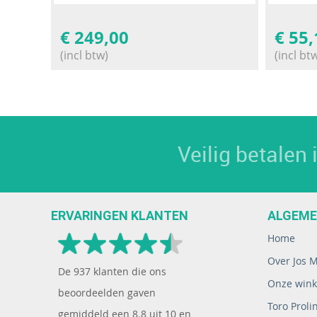
€
249,00
€
55,
(incl btw)
(incl bt
Veilig betalen
ERVARINGEN KLANTEN
ALGEM
Home
Over Jos 
De
937
klanten die ons
Onze wink
beoordeelden gaven
Toro Proli
gemiddeld een
8.8
uit
10
en