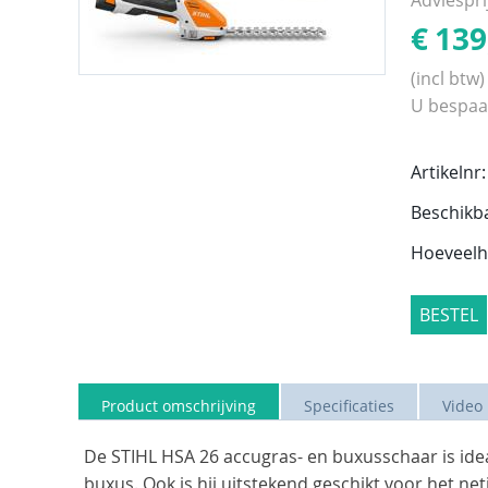
€
139
(incl btw)
U bespaa
Artikelnr:
Beschikb
Hoeveelh
BESTEL
Product omschrijving
Specificaties
Video
De STIHL HSA 26 accugras- en buxusschaar is id
buxus. Ook is hij uitstekend geschikt voor het net