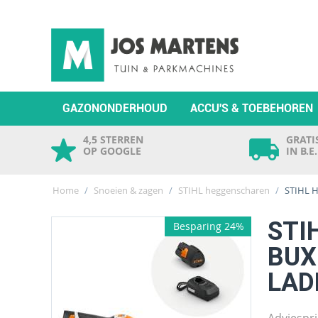
GAZONONDERHOUD
ACCU'S & TOEBEHOREN
4,5 STERREN
GRATIS
OP GOOGLE
IN B.E
Home
/
Snoeien & zagen
/
STIHL heggenscharen
/
STIHL 
STI
Besparing 24%
BUX
LAD
Adviespri