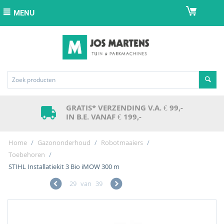
MENU
GRATIS* VERZENDING V.A. € 99,-
IN B.E. VANAF € 199,-
Home
/
Gazononderhoud
/
Robotmaaiers
/
Toebehoren
/
STIHL Installatiekit 3 Bio iMOW 300 m
29
van
39