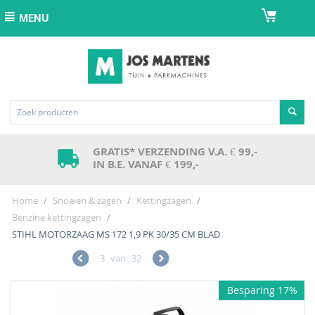
MENU
GRATIS* VERZENDING V.A. € 99,-
IN B.E. VANAF € 199,-
Home
/
Snoeien & zagen
/
Kettingzagen
/
Benzine kettingzagen
/
STIHL MOTORZAAG MS 172 1,9 PK 30/35 CM BLAD
3
van
32
Besparing 17%