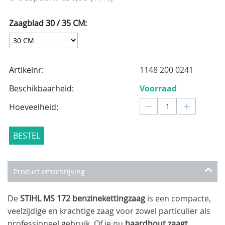
Zaagblad 30 / 35 CM:
Artikelnr:
1148 200 0241
Beschikbaarheid:
Voorraad
−
+
Hoeveelheid:
BESTEL
Product omschrijving
De
STIHL MS 172 benzinekettingzaag
is een compacte,
veelzijdige en krachtige zaag voor zowel particulier als
professioneel gebruik. Of je nu
haardhout zaagt,