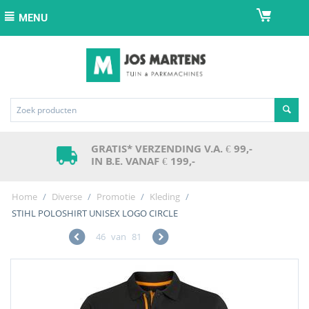
MENU
GRATIS* VERZENDING V.A. € 99,-
IN B.E. VANAF € 199,-
Home
/
Diverse
/
Promotie
/
Kleding
/
STIHL POLOSHIRT UNISEX LOGO CIRCLE
46
van
81