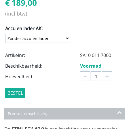
€
189,00
(incl btw)
Accu en lader AK:
Artikelnr:
SA10 011 7000
Beschikbaarheid:
Voorraad
−
+
Hoeveelheid:
BESTEL
Product omschrijving
De
STIHL SGA 60.0
is een krachtige accu-rugsproeier