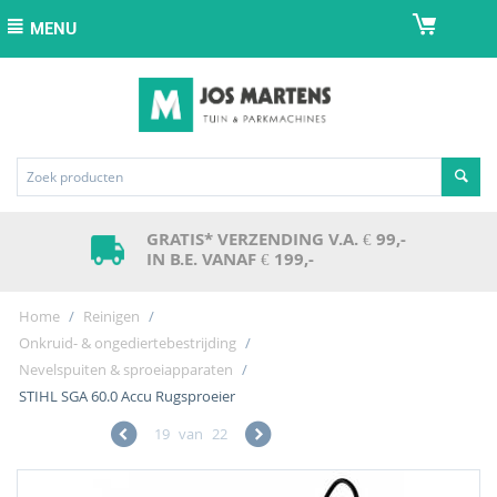
MENU
GRATIS* VERZENDING V.A. € 99,-
IN B.E. VANAF € 199,-
Home
/
Reinigen
/
Onkruid- & ongediertebestrijding
/
Nevelspuiten & sproeiapparaten
/
STIHL SGA 60.0 Accu Rugsproeier
19
van
22