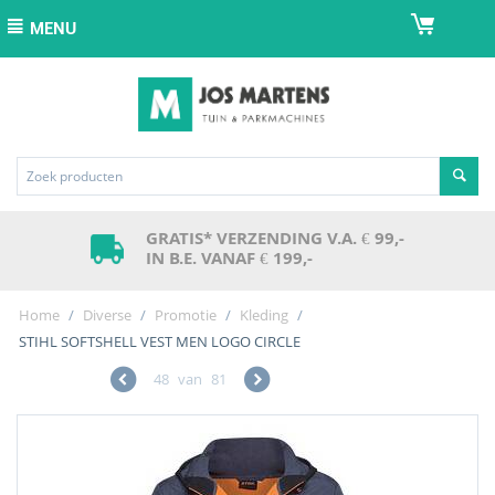
MENU
GRATIS* VERZENDING V.A. € 99,-
IN B.E. VANAF € 199,-
Home
/
Diverse
/
Promotie
/
Kleding
/
STIHL SOFTSHELL VEST MEN LOGO CIRCLE
48
van
81