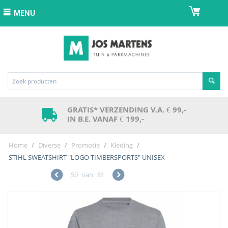
MENU
GRATIS* VERZENDING V.A. € 99,-
IN B.E. VANAF € 199,-
Home
/
Diverse
/
Promotie
/
Kleding
/
STIHL SWEATSHIRT "LOGO TIMBERSPORTS" UNISEX
50
van
81