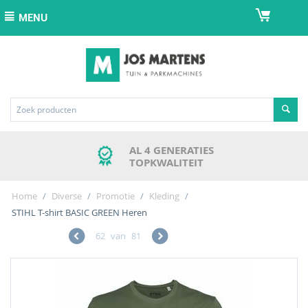
MENU
AL 4 GENERATIES
TOPKWALITEIT
Home
/
Diverse
/
Promotie
/
Kleding
/
STIHL T-shirt BASIC GREEN Heren
62
van
81