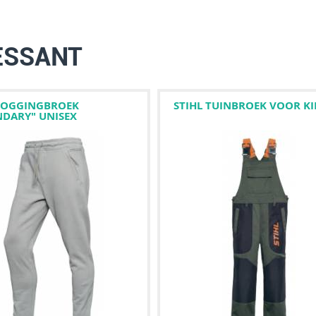
ESSANT
 JOGGINGBROEK
STIHL TUINBROEK VOOR K
NDARY" UNISEX