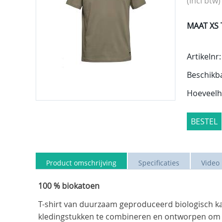
(incl btw)
MAAT XS 
Artikelnr:
Beschikb
Hoeveelh
BESTEL
Product omschrijving
Specificaties
Video
100 % biokatoen
T-shirt van duurzaam geproduceerd biologisch kato
kledingstukken te combineren en ontworpen om z