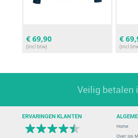
€
69,90
€
69,
(incl btw)
(incl bt
Veilig betalen
ERVARINGEN KLANTEN
ALGEM
Home
Over Jos 