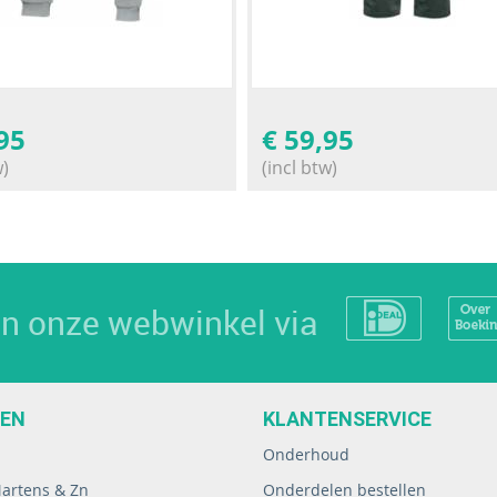
95
€
59,95
w)
(incl btw)
 in onze webwinkel via
EEN
KLANTENSERVICE
Onderhoud
Martens & Zn
Onderdelen bestellen