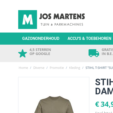
GAZONONDERHOUD
ACCU'S & TOEBEHOREN
4,5 STERREN
GRATIS
OP GOOGLE
IN B.E
Home
/
Diverse
/
Promotie
/
Kleding
/
STIHL T-SHIRT "S
STI
DA
€
34,