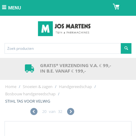
MENU
GRATIS* VERZENDING V.A. € 99,-
IN B.E. VANAF € 199,-
Home
/
Snoeien & zagen
/
Handgereedschap
/
Bosbouw handgereedschap
/
STIHL TAS VOOR VELWIG
20
van
32