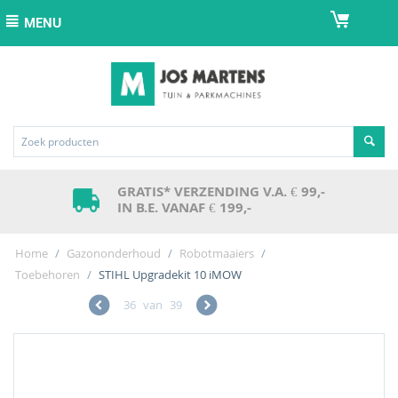
MENU
GRATIS* VERZENDING V.A. € 99,-
IN B.E. VANAF € 199,-
Home
/
Gazononderhoud
/
Robotmaaiers
/
Toebehoren
/
STIHL Upgradekit 10 iMOW
36
van
39