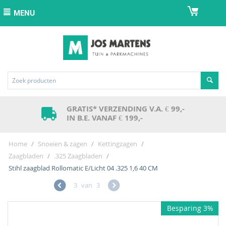
MENU
GRATIS* VERZENDING V.A. € 99,-
IN B.E. VANAF € 199,-
Home
/
Snoeien & zagen
/
Kettingzagen
/
Zaagbladen
/
.325 Zaagbladen
/
Stihl zaagblad Rollomatic E/Licht 04 .325 1,6 40 CM
3
van
3
Besparing 3%