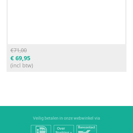
€
71,00
€
69,95
(incl btw)
Veilig betalen in onze webwinkel via