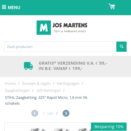
MENU
GRATIS* VERZENDING V.A. € 99,-
IN B.E. VANAF € 199,-
Home
/
Snoeien & zagen
/
Kettingzagen
/
Zaagkettingen
/
.325 Kettingen
/
STIHL Zaagketting .325" Rapid Micro, 1,6 mm 56
schakels
1
van
8
Besparing 10%