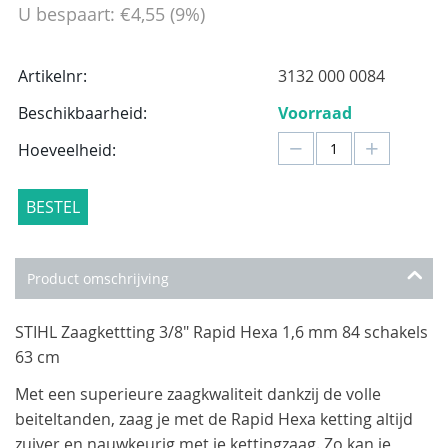
U bespaart:
€
4,55
(
9
%)
Artikelnr:
3132 000 0084
Beschikbaarheid:
Voorraad
−
+
Hoeveelheid:
BESTEL
Product omschrijving
STIHL Zaagkettting 3/8" Rapid Hexa 1,6 mm 84 schakels
63 cm
Met een superieure zaagkwaliteit dankzij de volle
beiteltanden, zaag je met de Rapid Hexa ketting altijd
zuiver en nauwkeurig met je kettingzaag. Zo kan je