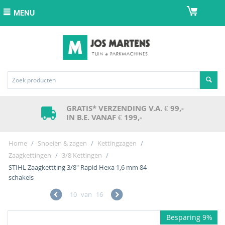
MENU
GRATIS* VERZENDING V.A. € 99,-
IN B.E. VANAF € 199,-
Home
/
Snoeien & zagen
/
Kettingzagen
/
Zaagkettingen
/
3/8 Kettingen
/
STIHL Zaagkettting 3/8" Rapid Hexa 1,6 mm 84
schakels
10
van
16
Besparing 9%