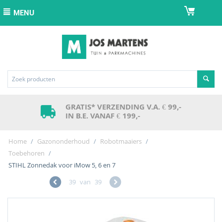
MENU
GRATIS* VERZENDING V.A. € 99,-
IN B.E. VANAF € 199,-
Home
/
Gazononderhoud
/
Robotmaaiers
/
Toebehoren
/
STIHL Zonnedak voor iMow 5, 6 en 7
39
van
39