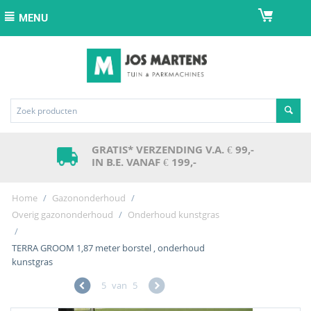
MENU
GRATIS* VERZENDING V.A. € 99,-
IN B.E. VANAF € 199,-
Home
/
Gazononderhoud
/
Overig gazononderhoud
/
Onderhoud kunstgras
/
TERRA GROOM 1,87 meter borstel , onderhoud
kunstgras
5
van
5