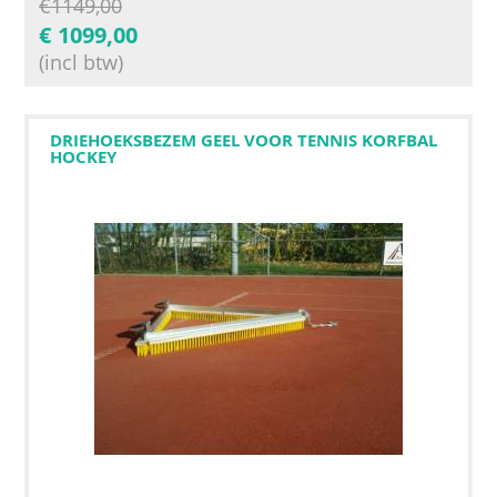
€
1149,00
€
1099,00
(incl btw)
DRIEHOEKSBEZEM GEEL VOOR TENNIS KORFBAL
HOCKEY