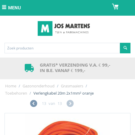
MENU
GRATIS* VERZENDING V.A. € 99,-
IN B.E. VANAF € 199,-
Home
/
Gazononderhoud
/
Grasmaaiers
/
Toebehoren
/
Verlengkabel 20m 2x1mm² oranje
13
van
13