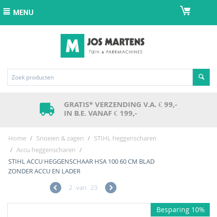
MENU
GRATIS* VERZENDING V.A. € 99,-
IN B.E. VANAF € 199,-
Home
/
Snoeien & zagen
/
STIHL heggenscharen
/
Accu heggenscharen
/
STIHL ACCU HEGGENSCHAAR HSA 100 60 CM BLAD
ZONDER ACCU EN LADER
2
van
23
Besparing 10%