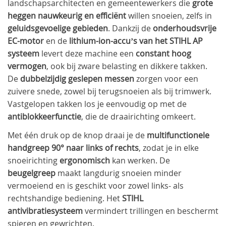
landschapsarchitecten en gemeentewerkers die
grote
heggen nauwkeurig en efficiënt
willen snoeien, zelfs in
geluidsgevoelige gebieden
. Dankzij de
onderhoudsvrije
EC-motor
en de
lithium-ion-accu’s van het STIHL AP
systeem
levert deze machine een
constant hoog
vermogen
, ook bij zware belasting en dikkere takken.
De
dubbelzijdig geslepen messen
zorgen voor een
zuivere snede, zowel bij terugsnoeien als bij trimwerk.
Vastgelopen takken los je eenvoudig op met de
antiblokkeerfunctie
, die de draairichting omkeert.
Met één druk op de knop draai je de
multifunctionele
handgreep
90° naar links of rechts
, zodat je in elke
snoeirichting
ergonomisch
kan werken. De
beugelgreep
maakt langdurig snoeien minder
vermoeiend en is geschikt voor zowel links- als
rechtshandige bediening. Het
STIHL
antivibratiesysteem
vermindert trillingen en beschermt
spieren en gewrichten.