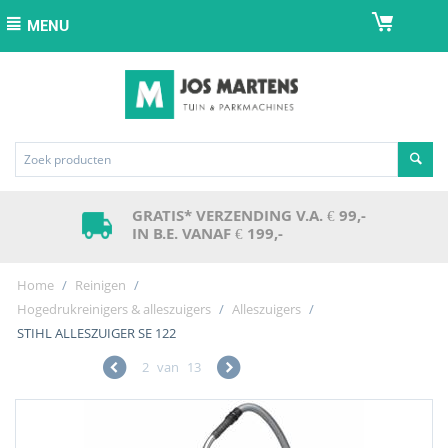
MENU
GRATIS* VERZENDING V.A. € 99,-
IN B.E. VANAF € 199,-
Home
/
Reinigen
/
Hogedrukreinigers & alleszuigers
/
Alleszuigers
/
STIHL ALLESZUIGER SE 122
2
van
13