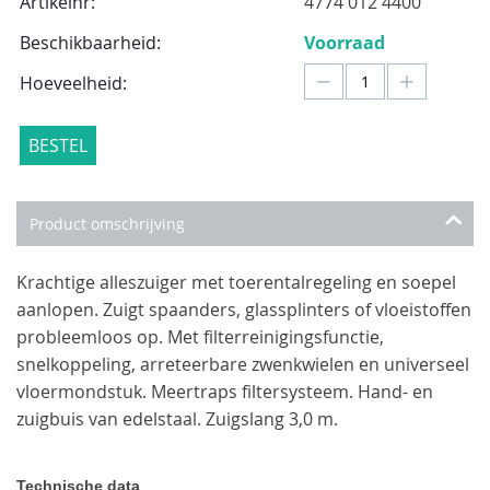
Artikelnr:
4774 012 4400
Beschikbaarheid:
Voorraad
−
+
Hoeveelheid:
BESTEL
Product omschrijving
Krachtige alleszuiger met toerentalregeling en soepel
aanlopen. Zuigt spaanders, glassplinters of vloeistoffen
probleemloos op. Met filterreinigingsfunctie,
snelkoppeling, arreteerbare zwenkwielen en universeel
vloermondstuk. Meertraps filtersysteem. Hand- en
zuigbuis van edelstaal. Zuigslang 3,0 m.
Technische data