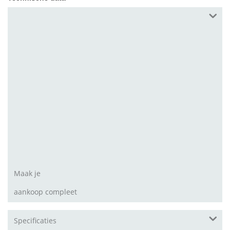
Maximaal vermogen Watt
1.500
Max. onderdruk mbar
250
Max. onderdruk mbar
250
Lengte zuigslang m
3
Gewicht, bedrijfsklaar kg
12,1
1)
Geluidsdrukniveau dB(A)
65,1
Debiet l/min
3.600
Tankinhoud l
30
1) K-factor volgens RL 2006/42/EG = 1,5 (dB(A))
Maak je
aankoop compleet
Specificaties